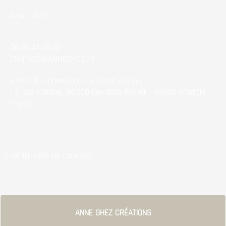
Anne Ghez
06.85.47.49.22
CONTACT@ANNEGHEZ.FR​
visitez le showroom sur rendez-vous.
( 9 rue voltaire, 92300 Levallois Perret - métro Anatole
France )
FORMULAIRE DE CONTACT
ANNE GHEZ CRÉATIONS