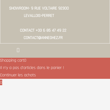
SHOWROOM- 9 RUE VOLTAIRE 92300
LEVALLOIS-PERRET
CONTACT +33 6 85 47 49 22
CONTACT@ANNEGHEZ.FR
Menu
Shopping cart
0
Il n'y a pas d'articles dans le panier !
Continuer les achats
0