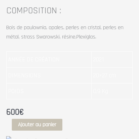
COMPOSITION :
Bois de paulownia, opales, perles en cristal, perles en
métal, strass Swarowski, résine,Plexiglas.
ANNÉE DE CRÉATION
2021
DIMENSIONS
20×27 cm
POIDS
0.9 Kg
600
€
Ajouter au panier