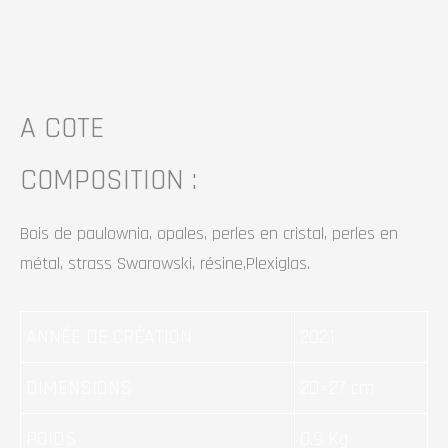
A COTE
COMPOSITION :
Bois de paulownia, opales, perles en cristal, perles en
métal, strass Swarowski, résine,Plexiglas.
ANNÉE DE CRÉATION
2021
DIMENSIONS
20×27 cm
POIDS
0.9 Kg