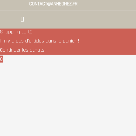
CONTACT@ANNEGHEZ.FR
Menu
Shopping cart
0
Il n'y a pas d'articles dans le panier !
Continuer les achats
0