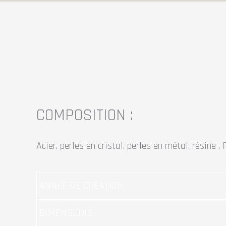
quantité
quantité
de
de
AFFINITES
AFFINITES
COMPOSITION :
Acier, perles en cristal, perles en métal, résine , 
ANNÉE DE CRÉATION
DIMENSIONS