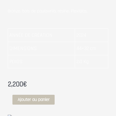
Bronze, bois de paulownia, résine, Plexiglas.
ANNÉE DE CRÉATION
2024
DIMENSIONS
44×32 cm
POIDS
2.0 Kg
2,200
€
quantité
Ajouter au panier
de
ASTRES