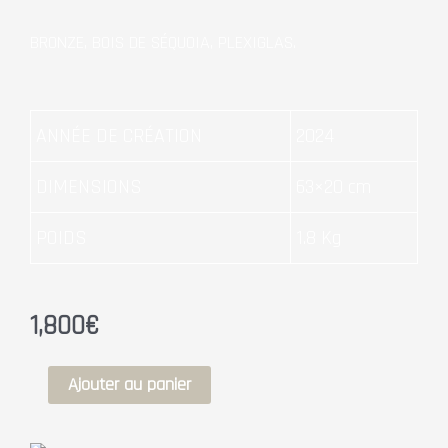
BRONZE, BOIS DE SÉQUOIA, PLEXIGLAS.
ANNÉE DE CRÉATION
2024
DIMENSIONS
63×20 cm
POIDS
1.8 Kg
1,800
€
quantité
Ajouter au panier
de
BERCEMENT