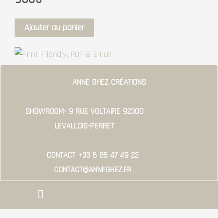
quantité
Ajouter au panier
de
CHEMIN
ETHNIQUE
ANNE GHEZ CRÉATIONS
SHOWROOM- 9 RUE VOLTAIRE 92300
LEVALLOIS-PERRET
CONTACT +33 6 85 47 49 22
CONTACT@ANNEGHEZ.FR
Menu