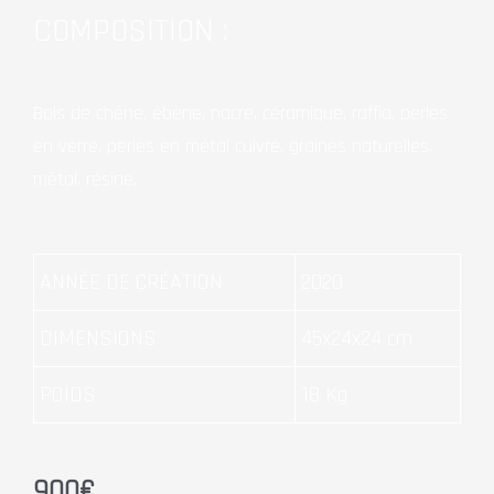
COMPOSITION :
Bois de chêne, ébène, nacre, céramique, raffia, perles
en verre, perles en métal cuivré, graines naturelles,
métal, résine.
ANNÉE DE CRÉATION
2020
DIMENSIONS
45x24x24 cm
POIDS
18 Kg
900
€