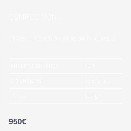
COMPOSITION :
BRONZE, BOIS DE SÉQUOIA ÉRODÉ, ENCRE AQUARELLE.
ANNÉE DE CRÉATION
2025
DIMENSIONS
45 x 12 cm
POIDS
800 gr
950
€