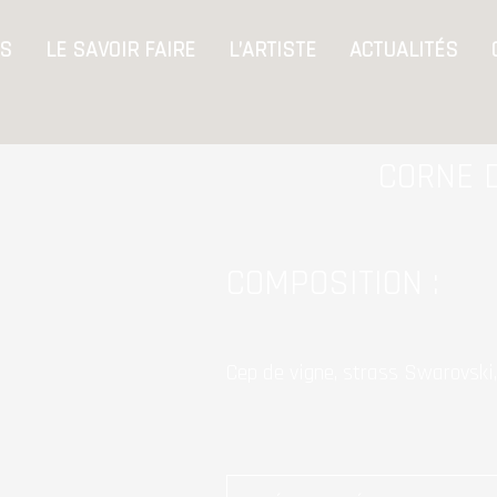
S
LE SAVOIR FAIRE
L’ARTISTE
ACTUALITÉS
CORNE 
COMPOSITION :
Cep de vigne, strass Swarovski, 