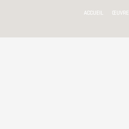
Aller
ACCUEIL
ŒUVRE
au
contenu