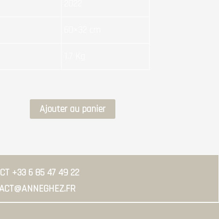
2022
60×32 cm
1.7 Kg
quantité
Ajouter au panier
de
CORNE
D'ABONDANCE
T +33 6 85 47 49 22
ACT@ANNEGHEZ.FR