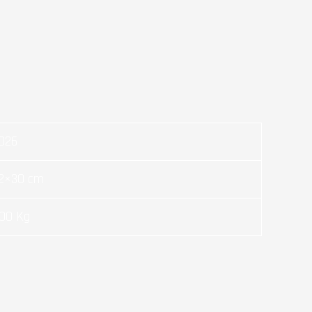
026
2×30 cm
.00 Kg