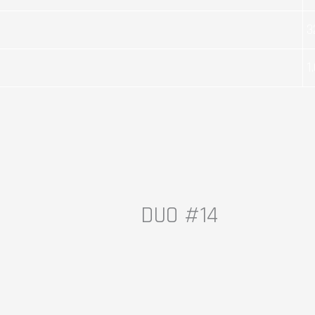
3
1
DUO #14