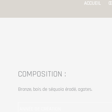
ACCUEIL
Œ
quantité
quantité
de
de
DUO
DUO
#14
#14
COMPOSITION :
Bronze, bois de séquoia érodé, agates.
ANNÉE DE CRÉATION