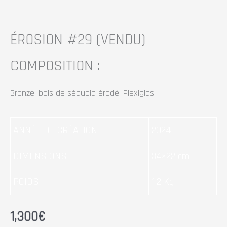
ÉROSION #29
(VENDU)
COMPOSITION :
Bronze, bois de séquoia érodé, Plexiglas.
ANNÉE DE CRÉATION
2024
DIMENSIONS
34×22 cm
POIDS
1.2 Kg
1,300
€