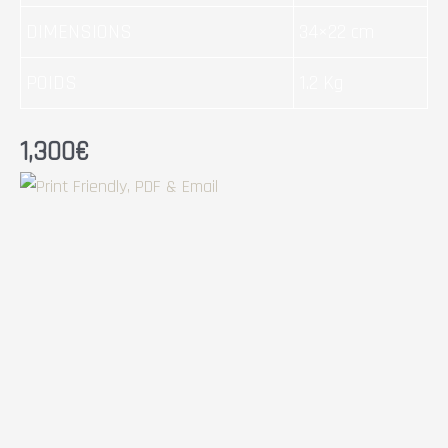
DIMENSIONS
34×22 cm
POIDS
1.2 Kg
1,300
€