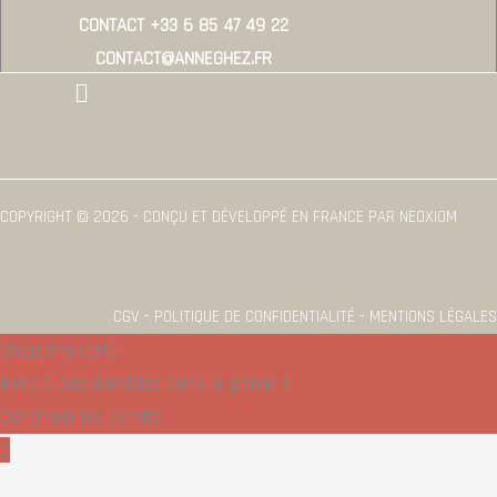
CONTACT +33 6 85 47 49 22
CONTACT@ANNEGHEZ.FR
Menu
COPYRIGHT © 2026 - CONÇU ET DÉVELOPPÉ EN FRANCE PAR NEOXIOM
CGV - POLITIQUE DE CONFIDENTIALITÉ - MENTIONS LÉGALES
Shopping cart
0
Il n'y a pas d'articles dans le panier !
Continuer les achats
0