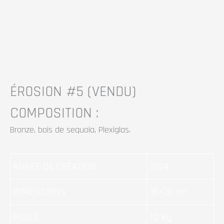
ÉROSION #5
(VENDU)
COMPOSITION :
Bronze, bois de sequoia, Plexiglas.
ANNÉE DE CRÉATION
2024
DIMENSIONS
36×30 cm
POIDS
1.2 Kg