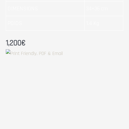
DIMENSIONS
34×36 cm
POIDS
1.4 Kg
1,200
€