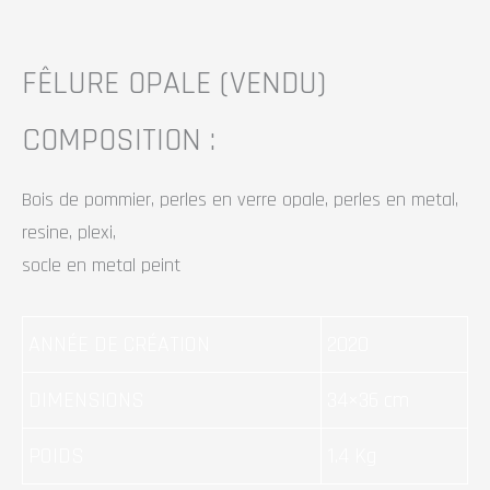
FÊLURE OPALE
(VENDU)
COMPOSITION :
Bois de pommier, perles en verre opale, perles en metal,
resine, plexi,
socle en metal peint
ANNÉE DE CRÉATION
2020
DIMENSIONS
34×36 cm
POIDS
1.4 Kg