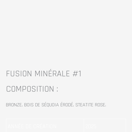
MINÉRALE
MINÉRALE
#1
#1
FUSION MINÉRALE #1
COMPOSITION :
BRONZE, BOIS DE SÉQUOIA ÉRODÉ, STEATITE ROSE.
ANNÉE DE CRÉATION
2025