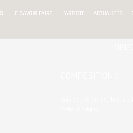
S
LE SAVOIR FAIRE
L’ARTISTE
ACTUALITÉS
HORIZ
COMPOSITION :
Bois de Chêne teinté, laiton, aci
résine, Plexiglas.