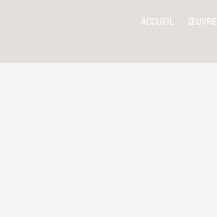
Aller
ACCUEIL
ŒUVRE
au
contenu