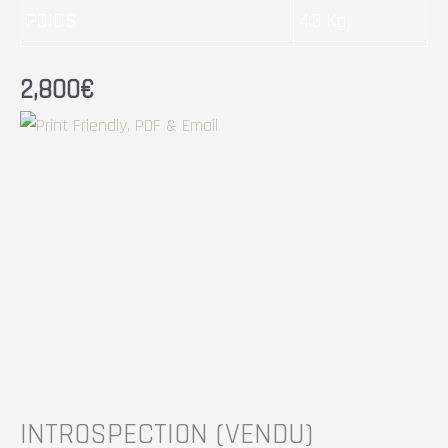
POIDS
4.3 Kg
2,800
€
INTROSPECTION
(VENDU)