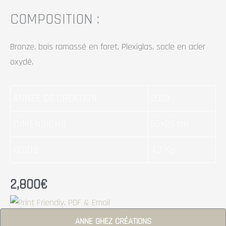
COMPOSITION :
Bronze, bois ramassé en foret, Plexiglas, socle en acier
oxydé.
ANNÉE DE CRÉATION
2023
DIMENSIONS
55×28 cm
POIDS
4.3 Kg
2,800
€
ANNE GHEZ CRÉATIONS