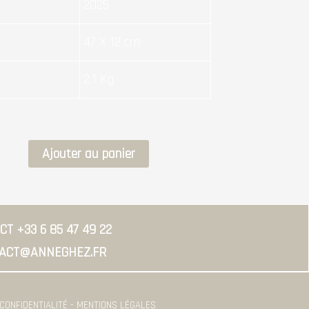
2025
47 X 12 cm
2.1 Kg
quantité
Ajouter au panier
de
COLOR
BLOCK
T +33 6 85 47 49 22
#18
ACT@ANNEGHEZ.FR
 CONFIDENTIALITÉ - MENTIONS LÉGALES