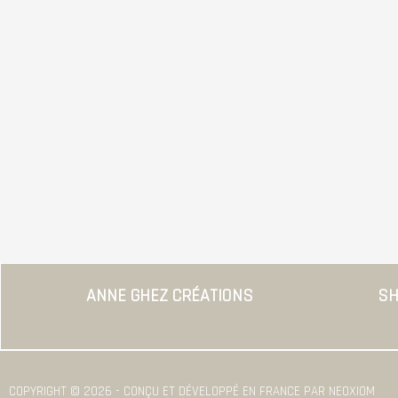
ANNE GHEZ CRÉATIONS
SH
COPYRIGHT © 2026 - CONÇU ET DÉVELOPPÉ EN FRANCE PAR NEOXIOM