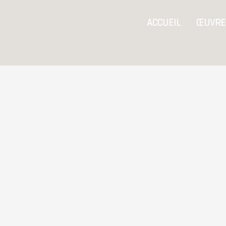
Aller
ACCUEIL
ŒUVRE
au
contenu