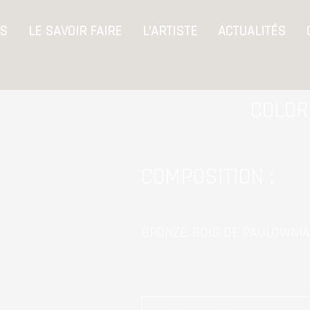
S
LE SAVOIR FAIRE
L’ARTISTE
ACTUALITÉS
COLOR
COMPOSITION :
BRONZE, BOIS DE PAULOWNIA,