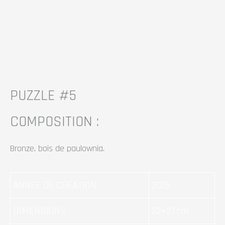
#5
#5
PUZZLE #5
COMPOSITION :
Bronze, bois de paulownia.
ANNÉE DE CRÉATION
2025
DIMENSIONS
22×10 cm