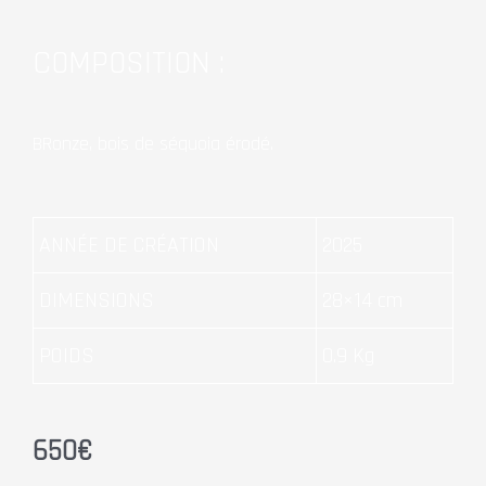
COMPOSITION :
BRonze, bois de séquoia érodé.
ANNÉE DE CRÉATION
2025
DIMENSIONS
28×14 cm
POIDS
0.9 Kg
650
€