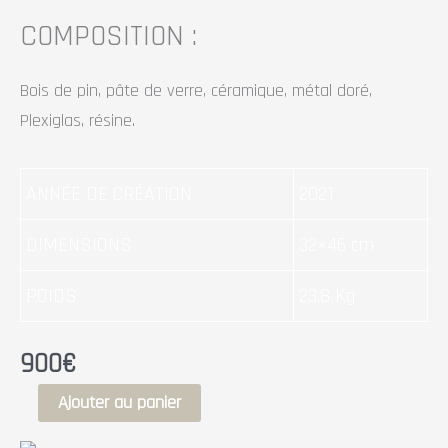
COMPOSITION :
Bois de pin, pâte de verre, céramique, métal doré,
Plexiglas, résine.
ANNÉE DE CRÉATION
2021
DIMENSIONS
32×46 cm
POIDS
23.8 Kg
900
€
Ajouter au panier