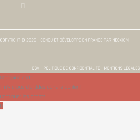
Menu
COPYRIGHT © 2026 - CONÇU ET DÉVELOPPÉ EN FRANCE PAR NEOXIOM
CGV - POLITIQUE DE CONFIDENTIALITÉ - MENTIONS LÉGALES
Shopping cart
0
Il n'y a pas d'articles dans le panier !
Continuer les achats
0