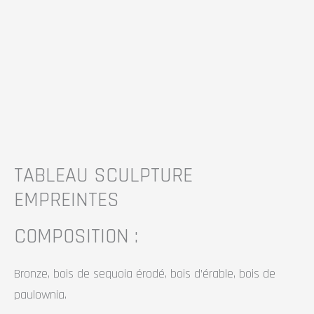
SCULPTURE
SCULPTURE
EMPREINTES
EMPREINTES
TABLEAU SCULPTURE
EMPREINTES
COMPOSITION :
Bronze, bois de sequoia érodé, bois d’érable, bois de
paulownia.