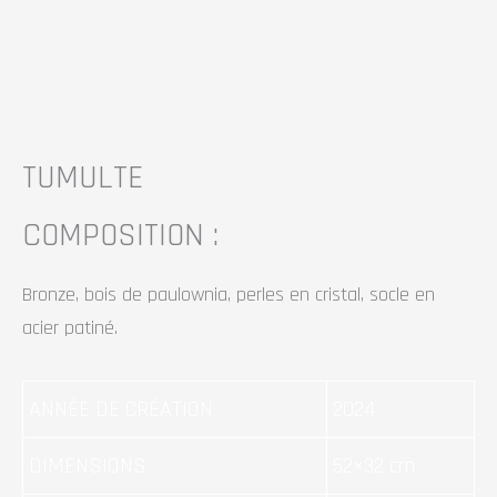
TUMULTE
COMPOSITION :
Bronze, bois de paulownia, perles en cristal, socle en
acier patiné.
ANNÉE DE CRÉATION
2024
DIMENSIONS
52×32 cm