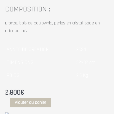
COMPOSITION :
Bronze, bois de paulownia, perles en cristal, socle en
acier patiné.
ANNÉE DE CRÉATION
2024
DIMENSIONS
52×32 cm
POIDS
2.5 Kg
2,800
€
Ajouter au panier