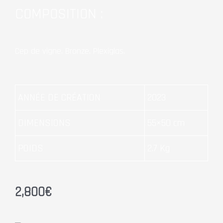
COMPOSITION :
Cep de vigne, Bronze, Plexiglas.
ANNÉE DE CRÉATION
2023
DIMENSIONS
55×50 cm
POIDS
2.7 Kg
2,800
€